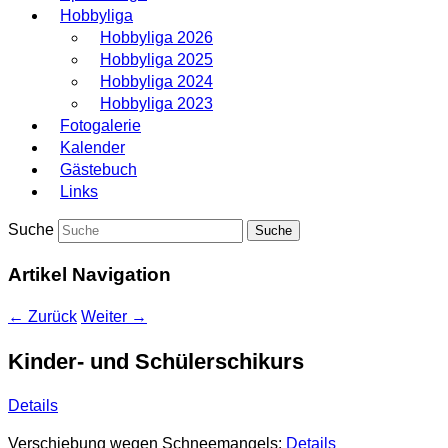
Hobbyliga
Hobbyliga 2026
Hobbyliga 2025
Hobbyliga 2024
Hobbyliga 2023
Fotogalerie
Kalender
Gästebuch
Links
Suche
Artikel Navigation
←
Zurück
Weiter
→
Kinder- und Schülerschikurs
Details
Verschiebung wegen Schneemangels:
Details