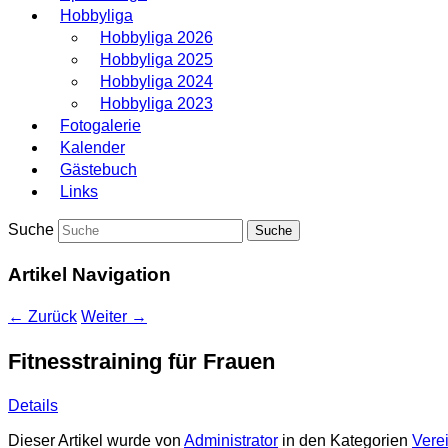
Hobbyliga
Hobbyliga 2026
Hobbyliga 2025
Hobbyliga 2024
Hobbyliga 2023
Fotogalerie
Kalender
Gästebuch
Links
Suche
Artikel Navigation
←
Zurück
Weiter
→
Fitnesstraining für Frauen
Details
Dieser Artikel wurde von
Administrator
in den Kategorien
Vere